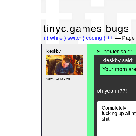
ti
tinyc.games bugs
if( while ) switch{ coding } ++
— Page 
kleskby
SuperJer said:
kleskby said:
Your mom are
2023 Jul 14 • 20
oh yeahh??!
Completely
fucking up all m
shit