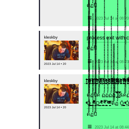
​ด้้้้้็็็็็้้้้้็็็็็้้้้้้้้็็็็็้้้้้็็็็็้้้้้้้้็็็็็้้้้้็็็็็้้้้้้้้็ฏ๎๎๎๎๎๎๎๎๎๎๎๎๎๎๎๎๎๎๎๎ปี้้้้้้้้้้้้้้้้้้้้้้้้้้้้้้้้้้้้้้้้้้้้้้้้้้้้้้้้้้้้้้้้้้้้้้้้้
≡
2023 Jul 14 at 08:
kleskby
process exit with c
​ด้้้้้็็็็็้้้้้็็็็็้้้้้้้้็็็็็้้้้้็็็็็้้้้้้้้็็็็็้้้้้็็็็็้้้้้้้้็ฏ๎๎๎๎๎๎๎๎๎๎๎๎๎๎๎๎๎๎๎๎ปี้้้้้้้้้้้้้้้้้้้้้้้้้้้้้้้้้้้้้้้้้้้้้้้้้้้้้้้้้้้้้้้้้้้้้้้้้
≡
2023 Jul 14 at 08:
2023 Jul 14 • 20
kleskby
̴̴̢̠̣̳̗̖̞͙͕͖̳̗̖̍ͬ̃̊̌̇͛̏͆̆̔̒̑͋ͥ͘͢T̷̛͚̲̠͔̻͔̞̲̻̜̜ͦ̎ͩ̅ͤ̒͂̏ͬ̀ͮ̌̎͐h̢͕̰̭̙̤̪̤̞̠͇̯̼͎͊̔ͥ͒̽ͥ̇̂̃̏ͮ̉̀̚̚͟͞ȅ̬͕͎͈̬̪͍̦͔͓̺͎̳̙̐̀̇̈͆̇ͪ̂̽̅͒͞ ̤̭̳̹̖̫͚͕̯̗̞̪̱͎̬ͥ̍ͬ̏̀̐̎̓̄̈̊̈́̇͘͡͡N̢̘̻̮̻̝̤ͧͥ̈ͦ̅̄̑̆̈͒̿̇̒̽͐͛͌͒ͧ͠ȩ̖̝̪̳̤̼̲͂̎̋ͣͦ̌̓̿͟z̨̰̙̼͍̙̼̥̣̫̙̻̝̳͉ͩ͗̽̔͆̒ͥ̓͂̈́ͥ̕ͅp̮̥͍͚̹̟̹͍͔̫͔̂̔ͬ̂͑̓̽ͭ͌ͨ̂́̚͞ȇ̵̴̉̿ͥ̍ͨ̓͋̔ͪ̓̋ͨͣ̉̉̎̓́̚҉͎̳͙̯͙̳̖͈̹̣͔̫̱̖̼̫͖r̡͔͖̫̳̟͙͎̗̜͙̓ͧ̀ͮ̃͂͛̽̑ͧ͛ͤ͋͜͡ͅd̸̤̗̭̟̣̗̖̤̲̖͙̗͇̄͗̂͋ͦ̄ͪ́͘̕ĭ̶̵̱̼̻̝̦͓̖̱̜̜͙̪̲̼͔̝̓̉ͧ̍ͬ̅͋̑ͫ̾̈́̊̓̕͡ͅa̡̧̯̙͓͔̼͕̳͕̫̭͙͕ͬ̔ͨ̄́ͭͬ͑͆̋ñ̢̜̩͎͇̮̬̝͎̠̝̮͙̤̣̈̍̓͛̿͑ͦͥ̾ͨ͆̋͘ͅ ͥͬ́ͫ̍͗̆ͬ͞͠͏̙̤̟h̨͇̖͇͚̯ͧͨ̿̄ͨ͂̊͆ͬ̋͢͝iͤ̏̓̍ͭ̾͊̔ͫ̒̓͢
​ด้้้้้็็็็็้้้้้็็็็็้้้้้้้้็็็็็้้้้้็็็็็้้้้้้้้็็็็็้้้้้็็็็็้้้้้้้้็ฏ๎๎๎๎๎๎๎๎๎๎๎๎๎๎๎๎๎๎๎๎ปี้้้้้้้้้้้้้้้้้้้้้้้้้้้้้้้้้้้้้้้้้้้้้้้้้้้้้้้้้้้้้้้้้้้้้้้้้ด้้้้้็็็็็้้้้้็็็็็้้้้้้้ ฏ๎๎๎๎๎๎๎๎๎๎๎๎๎๎๎๎๎๎๎๎๎๎๎๎๎๎๎๎๎๎๎๎๎๎๎๎๎๎๎๎๎๎๎๎๎๎๎๎๎๎๎๎๎๎๎๎๎๎๎๎๎๎๎๎๎๎๎๎๎๎๎๎๎๎๎๎๎๎๎๎๎๎๎๎๎๎๎ํํํํํํํํํํํํํํํํํฏ๎๎๎๎๎๎๎๎๎๎๎๎๎๎๎๎๎๎๎๎๎๎๎๎๎๎๎๎๎๎๎๎๎๎ฏ๎๎๎๎๎๎๎๎๎๎๎๎๎๎๎๎๎๎๎๎๎๎๎๎๎๎๎๎๎๎๎๎๎๎๎๎๎๎๎๎๎๎๎๎๎๎๎ฏ๎๎๎๎๎๎๎๎๎ ̳̳̳̳̳̳̳̳̳̳̳̳̳̳̳̳̳̳̳̳̳̳̳̳̳̳̳̳̳̳̳̳̳̳̳̳̳̳̳̳̳̳̳̳̳̳̳̳̳̳̳̳̳̳̳̳̳̳̳̳̳̳̳̳̳̳̳̳̳̳̳̳̳̳̳̳̳̳̳̿̿̿̿̊̿̿̿̿̊̿̿̿̿̊̿̿̿̿̊̿̿̿̿̊̿̿̿̿̊̿̿̿̿̊̿̿̿̿̊̿̿̿̿̊̿̿̿̿̊̿̿̿̿̊̿̿̿̿̊̿̿̿̿̊̿̿̿̿̊̿̿̿̿̊̿̿̿̿̊̿̿̿̿̊̿̿̿̿̊̿̿̿̿̊̿|̳̳̳̳̿̿̿̿l̳̳̳̳̳̳̳̳̳̳̳̳̳̿̿̿̿̊̿̿̿̿̊̿̿̿̿̊̿&​ด้้้้้็็็็็้้้้้็็็็็้้้้้้้้็็็็็้้้้้็็็็็้้้้้้้้็็็็็้้้้้็็็็็้้้้้้้้็ฏ๎๎๎๎๎๎๎๎๎๎๎๎๎๎๎๎๎๎๎๎ปี้้้้้
ͬͬͤͬͦỎ͖͈̞̩͎̻̫̫̜͉̠̫͕̭̭̫̫̹̗̹͈̼̠̖͍͚̥͈̮̼͕̠̤̯̻̥̬̗̼̳̤̳̬̪̹͚̞̼̠͕̼̠̦͚̫͔̯̹͉͉̘͎͕̼̣̝͙̱̟̹̩̟̳̦̭͉̮̖̭̣̣̞̙̗̜̺̭̻̥͚͙̝̦̲̱͉͖͉̰̦͎̫̣̼͎͍̠̮͓̹̹͉̤̰̗̙͕͇͔̱͕̭͈̳̗̭͔̘̖̺̮̜̠͖̘͓̳͕̟̠̱̫̤͓͔̘̰̲͙͍͇̙͎̣̼̗̖͙̯͉̠̟͈͍͕̪͓̝̩̦ ̤͇̬̠̳̭̞̺̲̳*͆͒̆ͪ͛ͭ͐̑̈́̑̆̆̎̊́̚̚͟ ̨̦͉͉Q̤͇̬̠̳̭̞̺̲̳*͆͒̆ͪ͛ͭ͐̑̈́̑̆̆̎̊́̚̚͟ ̨̦͉͉̯̲͔̱̠̖͙̗̻̱̲̹̹͓͙͝*̛̀̌̿ͬͥ͐͂͡ ̝̟͍̠͎̜̖̹͖̣͍͕̖̟̝͇̝̟̦*ͦͧͤͩͦ̃̀̌ͪ̆ ̊ͪͬͫ̋͏̛͙̤͚̜̤̺͠ͅ ด้็็็็็้็็็็็้็็็็็้็็็็็้็็็็็้็็็็็้็็็็็ฏ๎๎๎๎๎๎๎๎๎๎๎๎๎๎๎๎๎๎๎๎๎๎๎๎๎๎๎๎๎๎๎๎๎๎๎๎๎๎๎๎๎๎๎๎๎๎๎๎๎๎๎๎๎๎๎๎๎๎๎๎๎๎๎๎๎๎๎๎๎๎๎๎๎๎๎๎๎๎๎๎๎๎๎๎๎๎๎ํํํํํํํํํํํํํํํํํํํํํํํํํํ Ỏ͖͈̞̩͎̻̫̫̜͉̠̫͕̭̭̫̫̹̗̹͈̼̠̖͍͚̥͈̮̼͕̠̤̯̻̥̬̗̼̳̤̳̬̪̹͚̞̼̠͕̼̠̦͚̫͔̯̹͉͉̘͎͕̼̣̝͙̱̟̹̩̟̳̦̭͉̮̖̭̣̣̞̙̗̜̺̭̻̥͚͙̝̦̲̱͉͖͉̰̦͎̫̣̼͎͍̠̮͓̹̹͉̤̰̗̙͕͇͔̱ ͬͬͤͬͦỎ͖͈̞̩͎̻̫̫̜͉̠̫͕̭̭̫̫̹̗̹͈̼̠̖͍͚̥͈̮̼͕̠̤̯̻̥̬̗̼̳̤̳̬̪̹͚̞̼̠͕̼̠̦͚̫͔
2023 Jul 14 • 20
​ด้้้้้็็็็็้้้้้็็็็็้้้้้้้้็็็็็้้้้้็็็็็้้้้้้้้็็็็็้้้้้็็็็็้้้้้้้้็ฏ๎๎๎๎๎๎๎๎๎๎๎๎๎๎๎๎๎๎๎๎ปี้้้้้้้้้้้้้้้้้้้้้้้้้้้้้้้้้้้้้้้้้้้้้้้้้้้้้้้้้้้้้้้้้้้้้้้้้
≡
2023 Jul 14 at 08: