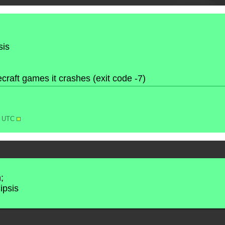
sis
raft games it crashes (exit code -7)
16 UTC
;
lipsis