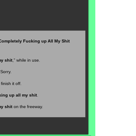
Completely Fucking up All My Shit
y shit
,” while in use.
 Sorry.
inish it off.
ing up all my shit
.
y shit
on the freeway.