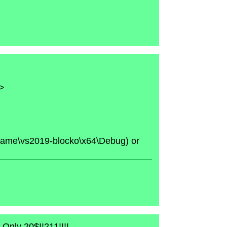
h>
o-game\vs2019-blocko\x64\Debug) or
Only 20$!!211!!!!