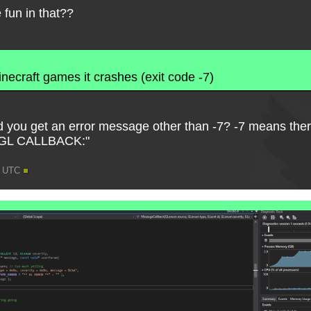
fun in that??
ecraft games it crashes (exit code -7)
id you get an error message other than -7? -7 means the
 "GL CALLBACK:"
13 UTC