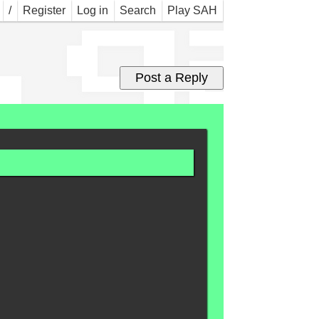
.ga
/
Register
Log in
Search
Play SAH