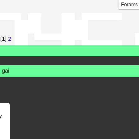
nyc
Forams
[1]
2
 gai
y