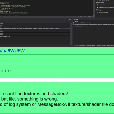
m/a/ha6WU5W
09 UTC
ame cant find textures and shaders!
bat file. something is wrong.
 of log system or MessageBoxA if texture/shader file do