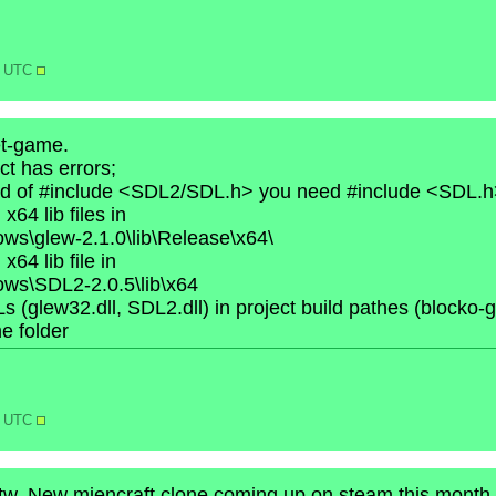
28 UTC
et-game.
ct has errors;
tead of #include <SDL2/SDL.h> you need #include <SDL.
x64 lib files in
ows\glew-2.1.0\lib\Release\x64\
x64 lib file in
ows\SDL2-2.0.5\lib\x64
s (glew32.dll, SDL2.dll) in project build pathes (block
e folder
07 UTC
tw. New miencraft clone coming up on steam this month. 