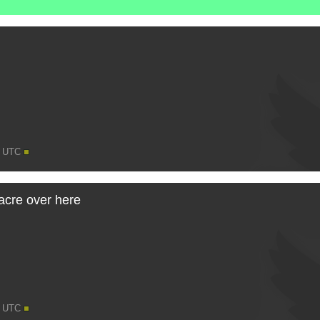
53 UTC
acre over here
54 UTC