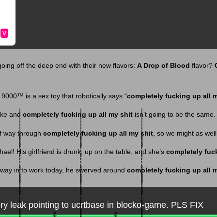
v
going off the deep end with their new flavors:
A Drop of Blood
flavor?
9000™ is a sex toy that robotically says “
completely fucking up all m
ake and
completely fucking up all my shit
isn’t going to be the same.
lf way through
completely fucking up all my shit
, so we might as well f
el! His girlfriend is drunk, up on the table, and she’s
completely fuck
 way in to work today, he swerved around
completely fucking up all m
y leak pointing to ucrtbase in blocko-game. PLS FIX