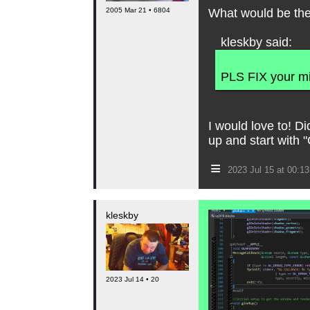
2005 Mar 21 • 6804
What would be the 
kleskby said:
PLS FIX your min
I would love to! D
up and start with
≡
2023 Jul 15 at 00:
kleskby
2023 Jul 14 • 20