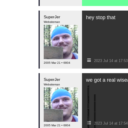
SuperJer
hey stop that
Websiteman
≡
2023 Jul 14 at 17:
2005 Mar 21 • 6804
SuperJer
we got a real wise
Websiteman
≡
2023 Jul 14 at 17:
2005 Mar 21 • 6804