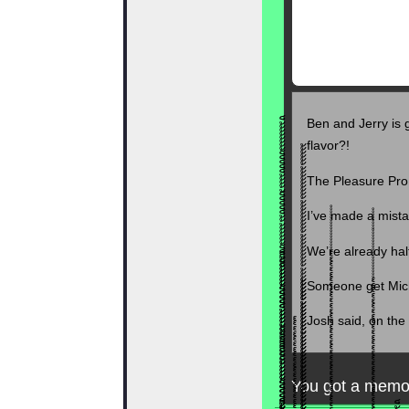
Ben and Jerry is 
flavor?!
The Pleasure Pro 
I’ve made a mist
We’re already ha
Someone get Micha
Josh said, on the
You got a memor